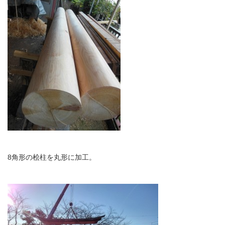
8角形の桧柱を丸形に加工。