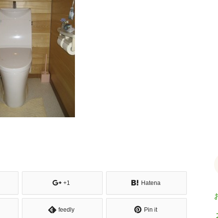
+1
Hatena
feedly
Pin it